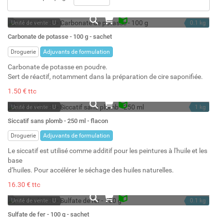
Unité de vente : U
0.1 kg
En stock
Carbonate de potasse - 100 g - sachet
Stock : 74
Droguerie
Adjuvants de formulation
Carbonate de potasse en poudre.
Sert de réactif, notamment dans la préparation de cire saponifiée.
1.50 € ttc
Unité de vente : U
1 kg
En stock
0.25 l
Siccatif sans plomb - 250 ml - flacon
Stock : 1
Droguerie
Adjuvants de formulation
Le siccatif est utilisé comme additif pour les peintures à l'huile et les
base
d’huiles. Pour accélérer le séchage des huiles naturelles.
16.30 € ttc
Unité de vente : U
0.1 kg
En stock
0.1 l
Sulfate de fer - 100 g - sachet