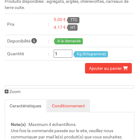
Produits disponibles : agrégats, argiles, chènevottes, carreaux de
terre cuite.
5.00 €
TTC
Prix
4.17 €
HT
Disponibilité
A la demande
Quantité
Kg (Kilogramme)
Ajouter au panier
Zoom
Caractéristiques
Conditionnement
Note(s)
: Maximum 4 échantillons.
Une fois la commande passée sur le site, veuillez nous
communiquer par mail le(s) produit(s) que vous souhaitez.