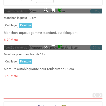
Unité de vente : U
0.2 kg
En stock
Manchon laqueur 18 cm
Stock : 9
Outillage
Peinture
Manchon laqueur, gamme standard, autobloquant.
6.70 € ttc
Unité de vente : U
0.3 kg
En stock
Monture pour manchon de 18 cm
Stock : 4
Outillage
Peinture
Monture autobloquante pour rouleaux de 18 cm.
3.50 € ttc