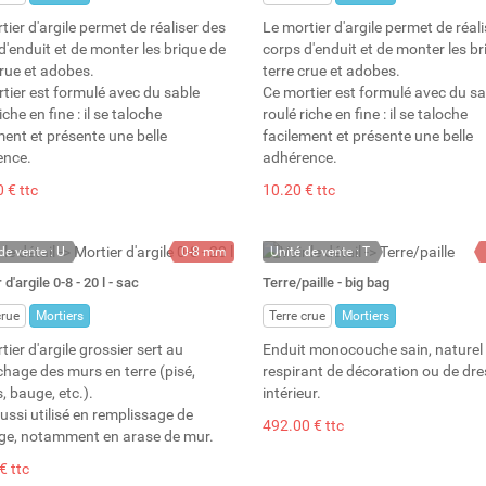
tier d'argile permet de réaliser des
Le mortier d'argile permet de réal
d'enduit et de monter les brique de
corps d'enduit et de monter les br
crue et adobes.
terre crue et adobes.
tier est formulé avec du sable
Ce mortier est formulé avec du sa
iche en fine : il se taloche
roulé riche en fine : il se taloche
ment et présente une belle
facilement et présente une belle
ence.
adhérence.
 € ttc
10.20 € ttc
de vente : U
0-8 mm
Unité de vente : T
demande
25 kg
En stock
 d'argile 0-8 - 20 l - sac
Terre/paille - big bag
20 l
Stock : 8
crue
Mortiers
Terre crue
Mortiers
tier d'argile grossier sert au
Enduit monocouche sain, naturel 
hage des murs en terre (pisé,
respirant de décoration ou de dr
, bauge, etc.).
intérieur.
aussi utilisé en remplissage de
492.00 € ttc
ge, notamment en arase de mur.
€ ttc