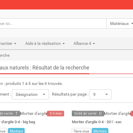
Matériaux n
hantier
Aide à la réalisation
Alliance 4
herche
aux naturels : Résultat de la recherche
an : produits 1 à 6 sur les 6 trouvés.
ment :
Résultats par page :
Désignation
9
de vente : T
0-4 mm
Unité de vente : U
demande
1000 kg
A la demande
 d'argile 0-4 - big bag
Mortier d'argile 0-4 - 20 l - sac
800 l
crue
Mortiers
Terre crue
Mortiers