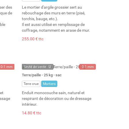
iser des
Le mortier d'argile grossier sert au
ique de
rebouchage des murs en terre (pisé,
torchis, bauge, etc.).
ble
Il est aussi utilisé en remplissage de
coffrage, notamment en arase de mur.
255.00 € ttc
0-1 mm
Unité de vente : U
0-1 mm
1000 kg
En stock
25 kg
Terre/paille - 25 kg - sac
700 l
Stock : 154
18 l
Terre crue
Mortiers
et
Enduit monocouche sain, naturel et
essage
respirant de décoration ou de dressage
intérieur.
14.80 € ttc