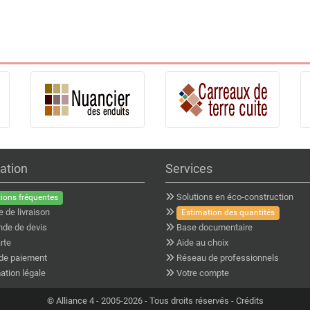
ation
Services
Solutions en éco-construction
ions fréquentes
e de livraison
Estimation des quantités
de de devis
Base documentaire
rte
Aide au choix
de paiement
Réseau de professionnels
ation légale
Votre compte
©
Alliance 4
- 2005-2026 - Tous droits réservés -
Crédits