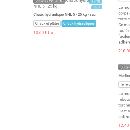
Unité de vente : U
25 kg
Le mor
36 l
corps 
Chaux hydraulique NHL 5 - 25 kg - sac
terre 
Chaux et plâtre
Chaux hydrauliques
Ce mor
roulé r
13.60 € ttc
facile
adhér
210.00
Unité 
A la 
Mortier
Terre 
Le mor
rebouc
torchis
Il est 
coffra
12.40 