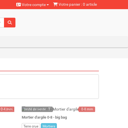
Votre panier : 0 article
Votre compte
aturels
0-4 mm
Unité de vente : T
0-8 mm
25 kg
A la demande
1000 kg
Mortier d'argile 0-8 - big bag
20 l
800 l
Terre crue
Mortiers