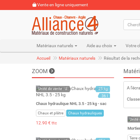
Vente en ligne uniquement
Matériaux naturels
Aide au choix
Votre c
Accueil
Matériaux naturels
Résultat de la rec
ZOOM
Matéri
A l'écr
Unité de vente : U
25 kg
36 l
Classe
Chaux hydraulique NHL 3.5 - 25 kg - sac
Chaux et plâtre
Chaux hydrauliques
Unité 
12.90 € ttc
A la 
Mortier
Terre 