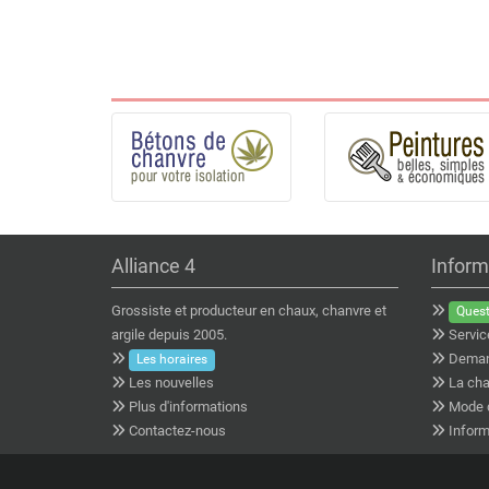
Alliance 4
Inform
Grossiste et producteur en chaux, chanvre et
Quest
argile depuis 2005.
Servic
Deman
Les horaires
Les nouvelles
La cha
Plus d'informations
Mode 
Contactez-nous
Inform