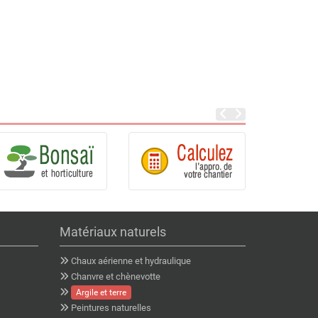
Matériaux naturels
Chaux aérienne et hydraulique
Chanvre et chènevotte
Argile et terre
Peintures naturelles