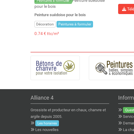
Peintures à formuler
Tél
Peinture suédoise pour le bois
Décoration
Peintures à formuler
0.74 € ttc/m²
Alliance 4
Inform
Grossiste et producteur en chaux, chanvre et
Quest
argile depuis 2005.
Servic
Deman
Les horaires
Les nouvelles
La cha