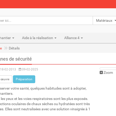
Matériaux n
hantier
Aide à la réalisation
Alliance 4
e
Détails
nes de sécurité
18-02-2013
09-02-2025
Zoom
 œuvre
Préparation
server votre santé, quelques habitudes sont à adopter,
hantiers.
les yeux et les voies respiratoires sont les plus exposés.
ections oculaires de chaux sèches ou hydratées sont très
es. Elles sont neutralisées avec une solution vinaigrée à 1