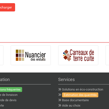
écharger
ation
Services
Solutions en éco-construction
ions fréquentes
e de livraison
Estimation des quantités
de de devis
Base documentaire
rte
Aide au choix