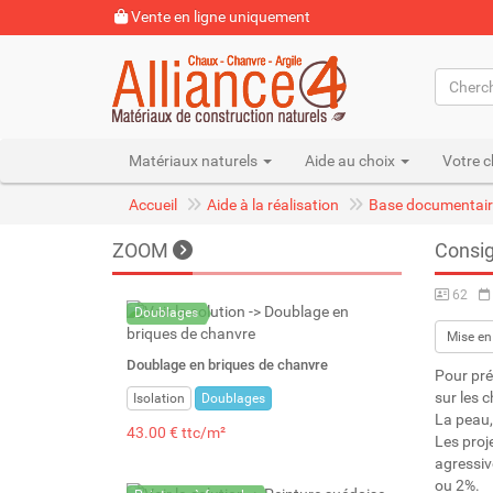
Vente en ligne uniquement
Matériaux naturels
Aide au choix
Votre c
Accueil
Aide à la réalisation
Base documentair
ZOOM
Consig
62
Doublages
Mise en
Doublage en briques de chanvre
Pour pré
sur les c
Isolation
Doublages
La peau, 
43.00 € ttc/m²
Les proj
agressiv
ou 2%.