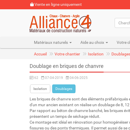
Vente en ligne uniquement
Matériaux naturels
Aide au choix
Votre c
Accueil
Votre chantier
Isolation
Doublage
Doublage en briques de chanvre
62
07-04-2019
04-06-2025
Isolation
Doublages
Les briques de chanvre sont des éléments préfabriqués e
d'un mur ancien existant on réalise un doublage de 8, 12
Par rapport au béton de chanvre banché, les briques évite
présentent un temps de séchage réduit.
Ce montage est idéal en rénovation pour homogénéiser un
fissures ou des ponts thermiques. Il permet aussi de se 