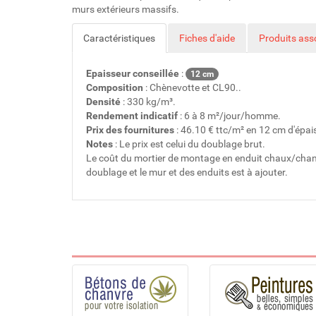
murs extérieurs massifs.
Caractéristiques
Fiches d'aide
Produits ass
Epaisseur conseillée
:
12 cm
Composition
: Chènevotte et CL90..
Densité
: 330 kg/m³.
Rendement indicatif
: 6 à 8 m²/jour/homme.
Prix des fournitures
: 46.10 € ttc/m² en 12 cm d'épai
Notes
: Le prix est celui du doublage brut.
Le coût du mortier de montage en enduit chaux/chanv
doublage et le mur et des enduits est à ajouter.