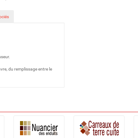
ociés
sseur.
re, du remplissage entre le