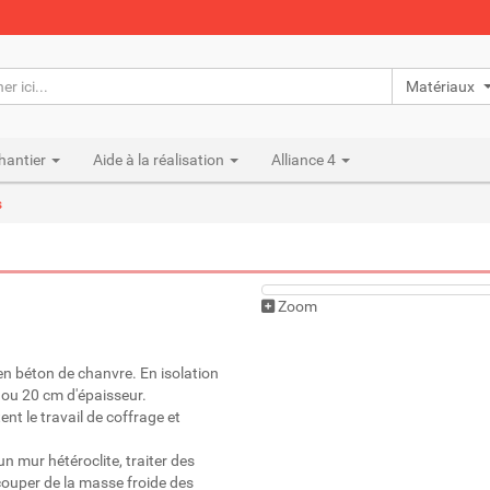
Matériaux n
hantier
Aide à la réalisation
Alliance 4
s
Zoom
n béton de chanvre. En isolation
 ou 20 cm d'épaisseur.
nt le travail de coffrage et
 mur hétéroclite, traiter des
couper de la masse froide des